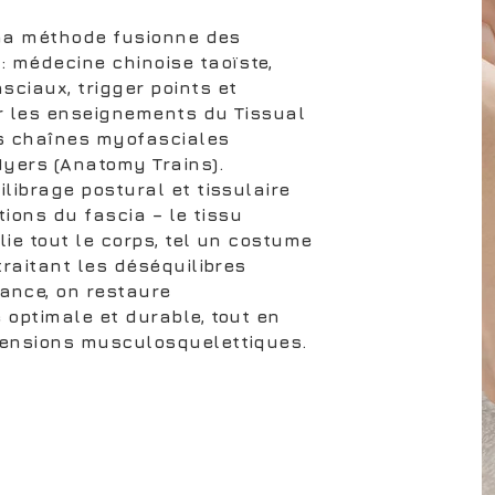
, ma méthode fusionne des
: médecine chinoise taoïste,
ciaux, trigger points et
sur les enseignements du Tissual
es chaînes myofasciales
yers (Anatomy Trains).
librage postural et tissulaire
tions du fascia – le tissu
lie tout le corps, tel un costume
traitant les déséquilibres
nce, on restaure
 optimale et durable, tout en
tensions musculosquelettiques.