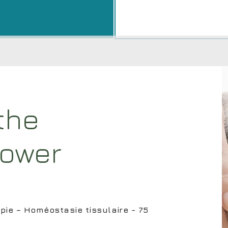
the
Power
ie – Homéostasie tissulaire - 75