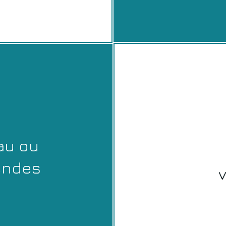
au ou
endes
v