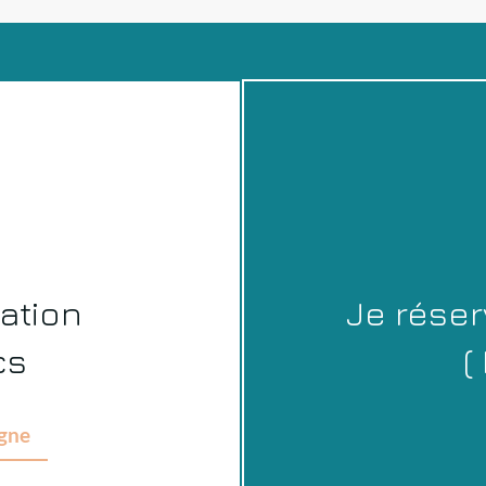
ation
Je rése
cs
(
igne