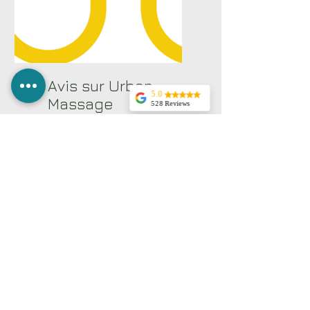
Avis sur Urban
5.0
Massage
528 Reviews
Justine
Je suis ravie
d’avoir fait un soin
du visage Kobido.
J’ai réservé grâce à
Wellpass et nous
avons réussi à
trouver un créneau
en dehors des
disponibilités
initiales, ce qui
était très pratique
pour moi.Le soin
était parfait, je suis
ressortie vraiment
détendue et
apaisée.Petit plus :
le soin se termine
par une serviette
chaude puis froide,